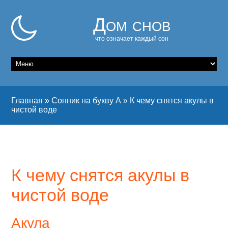
Дом снов
что означает каждый сон
Главная
»
Сонник на букву А
»
К чему снятся акулы в
чистой воде
К чему снятся акулы в
чистой воде
Акула