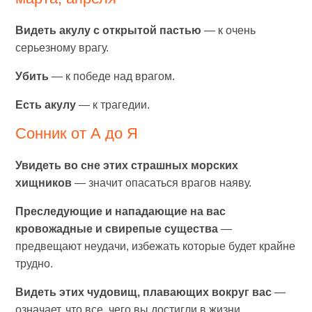
Видеть акулу с открытой пастью
— к очень
серьезному врагу.
Убить
— к победе над врагом.
Есть акулу
— к трагедии.
Сонник от А до Я
Увидеть во сне этих страшных морских
хищников
— значит опасаться врагов наяву.
Преследующие и нападающие на вас
кровожадные и свирепые существа
—
предвещают неудачи, избежать которые будет крайне
трудно.
Видеть этих чудовищ, плавающих вокруг вас
—
означает, что все, чего вы достигли в жизни,