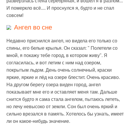
разверзлась стена серебряная, и вошёл я в разлом...
И померкло всё.... И проснулся я, будто и не спал
совсем!
Ангел во сне
Недавно приснился ангел, но видела его только со
спины, его белые крылья. Он сказал: " Полетели со
мной, я покажу тебе город, в котором живу". Я
согласилась, и вот летим с ним над озером,
покрытым льдом. День очень солнечный, краски
яркие, яркие и лёд на озере блестит. Очень красиво.
На другом берегу озера виден город, ангел
показывает мне его и оставляет меня там. Дальше
снится будто я сама стала ангелом, пытаюсь лететь,
но лечу невысоко от земли. Сон был очень яркий и
сильно врезался в память. Хотелось бы узнать, имеет
ли он какое-нибудь значение.