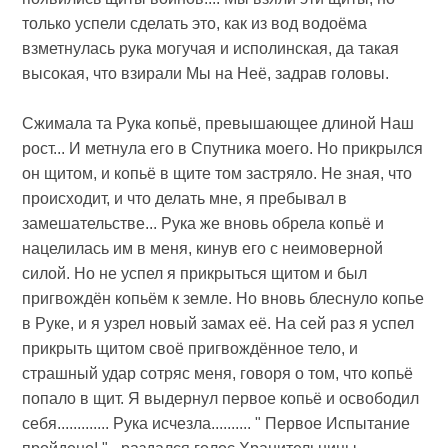
только успели сделать это, как из вод водоёма
взметнулась рука могучая и исполинская, да такая
высокая, что взирали Мы на Неё, задрав головы.
Сжимала та Рука копьё, превышающее длиной Наш
рост... И метнула его в Спутника моего. Но прикрылся
он щитом, и копьё в щите том застряло. Не зная, что
происходит, и что делать мне, я пребывал в
замешательстве... Рука же вновь обрела копьё и
нацелилась им в меня, кинув его с неимоверной
силой. Но не успел я прикрыться щитом и был
пригвождён копьём к земле. Но вновь блеснуло копье
в Руке, и я узрел новый замах её. На сей раз я успел
прикрыть щитом своё пригвождённое тело, и
страшный удар сотряс меня, говоря о том, что копьё
попало в щит. Я выдернул первое копьё и освободил
себя............. Рука исчезла.......... " Первое Испытание