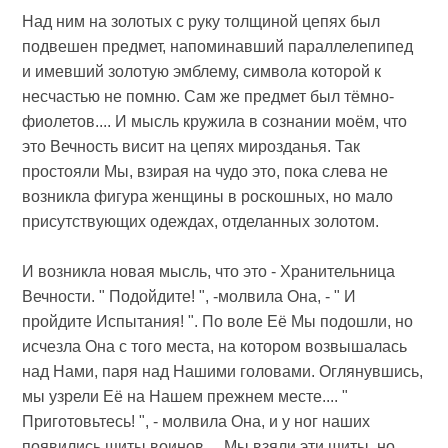
Над ним на золотых с руку толщиной цепях был
подвешен предмет, напоминавший параллелепипед
и имевший золотую эмблему, символа которой к
несчастью не помню. Сам же предмет был тёмно-
фиолетов.... И мысль кружила в сознании моём, что
это Вечность висит на цепях мирозданья. Так
простояли Мы, взирая на чудо это, пока слева не
возникла фигура женщины в роскошных, но мало
присутствующих одеждах, отделанных золотом.
И возникла новая мысль, что это - Хранительница
Вечности. " Подойдите! ", -молвила Она, - " И
пройдите Испытания! ". По воле Её Мы подошли, но
исчезла Она с того места, на котором возвышалась
над Нами, паря над Нашими головами. Оглянувшись,
мы узрели Её на Нашем прежнем месте.... "
Приготовьтесь! ", - молвила Она, и у ног наших
появились щиты воинов.... Мы взяли эти щиты, но