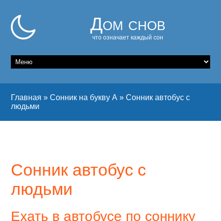
Дом снов
что означает каждый сон
Главная
»
Сонник на букву А
»
Сонник автобус с
людьми
Сонник автобус с
людьми
Ехать в автобусе по соннику