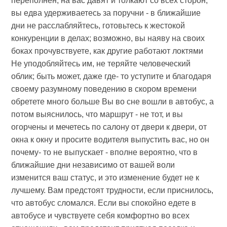
переполнен, на вас давят и толкают со всех сторон;
вы едва удерживаетесь за поручни - в ближайшие
дни не расслабляйтесь, готовьтесь к жестокой
конкуренции в делах; возможно, вы наяву на своих
боках прочувствуете, как другие работают локтями
Не уподобляйтесь им, не теряйте человеческий
облик; быть может, даже где- то уступите и благодаря
своему разумному поведению в скором времени
обретете много больше Вы во сне вошли в автобус, а
потом выяснилось, что маршрут - не тот, и вы
огорчены и мечетесь по салону от двери к двери, от
окна к окну и просите водителя выпустить вас, но он
почему- то не выпускает - вполне вероятно, что в
ближайшие дни независимо от вашей воли
изменится ваш статус, и это изменение будет не к
лучшему. Вам предстоят трудности, если приснилось,
что автобус сломался. Если вы спокойно едете в
автобусе и чувствуете себя комфортно во всех