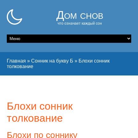
Дом снов
что означает каждый сон
Главная
»
Сонник на букву Б
»
Блохи сонник
толкование
Блохи сонник
толкование
Блохи по соннику