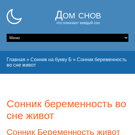
Дом снов
что означает каждый сон
Главная
»
Сонник на букву Б
»
Сонник беременность
во сне живот
Сонник беременность во
сне живот
Сонник Беременность живот