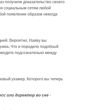
аз получили доказательство своего
ря социальным сетям любой
бой появление образов некогда
дней. Вероятно, Наяву вы
ника, Что и породило подобный
роводите подсознательно между
новый ухажер, Которого вы теперь
сс или директор во сне
-