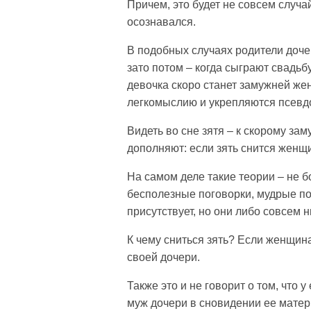
Причем, это будет не совсем случа
осознавался.
В подобных случаях родители дочер
зато потом – когда сыграют свадьб
девочка скоро станет замужней жен
легкомыслию и укрепляются псевд
Видеть во сне зятя – к скорому за
дополняют: если зять снится женщи
На самом деле такие теории – не 
бесполезные поговорки, мудрые по
присутствует, но они либо совсем
К чему сниться зять? Если женщина
своей дочери.
Также это и не говорит о том, что
муж дочери в сновидении ее матер