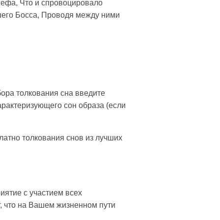
Шефа, Что и спровоцировало
шего Босса, Проводя между ними
бора толкования сна введите
арактеризующего сон образа (если
платно толкования снов из лучших
риятие с участием всех
т, что на Вашем жизненном пути