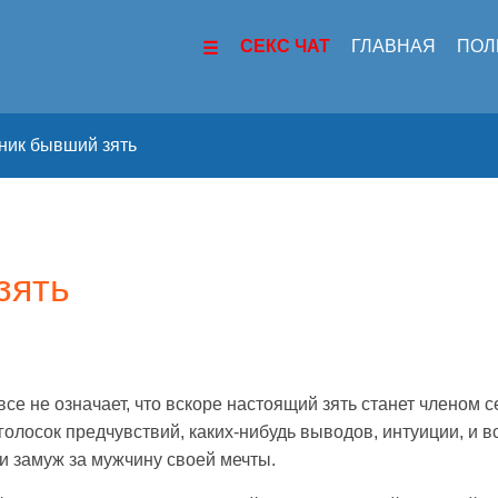
СЕКС ЧАТ
ГЛАВНАЯ
ПОЛ
ник бывший зять
зять
овсе не означает, что вскоре настоящий зять станет членом
отголосок предчувствий, каких-нибудь выводов, интуиции, и 
 замуж за мужчину своей мечты.