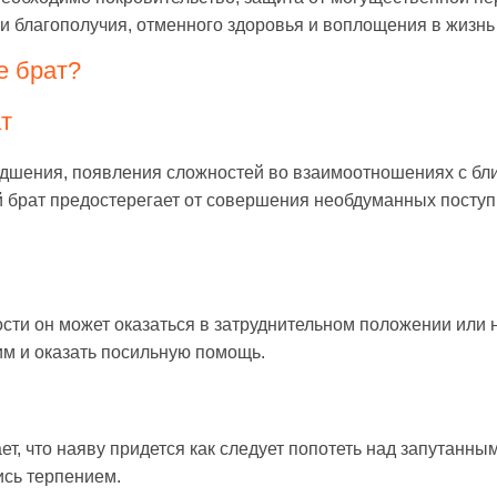
и благополучия, отменного здоровья и воплощения в жизн
е брат?
т
худшения, появления сложностей во взаимоотношениях с б
 брат предостерегает от совершения необдуманных поступ
сти он может оказаться в затруднительном положении или н
им и оказать посильную помощь.
т, что наяву придется как следует попотеть над запутанн
ись терпением.