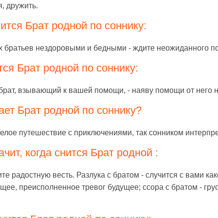
я, дружить.
ится Брат родной по соннику:
их братьев нездоровыми и бедными - ждите неожиданного по
тся Брат родной по соннику:
брат, взывающий к вашей помощи, - наяву помощи от него н
ает Брат родной по соннику?
селое путешествие с приключениями, так сонником интерпре
чит, когда снится Брат родной :
ите радостную весть. Разлука с братом - случится с вами ка
ющее, преисполненное тревог будущее; ссора с братом - гру