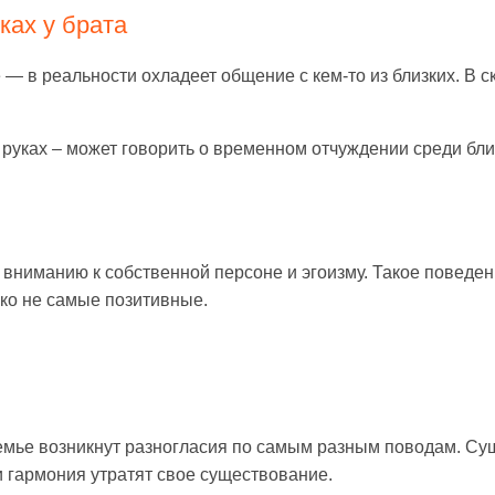
ках у брата
е — в реальности охладеет общение с кем-то из близких. В
на руках – может говорить о временном отчуждении среди бл
у вниманию к собственной персоне и эгоизму. Такое поведе
еко не самые позитивные.
семье возникнут разногласия по самым разным поводам. С
 гармония утратят свое существование.