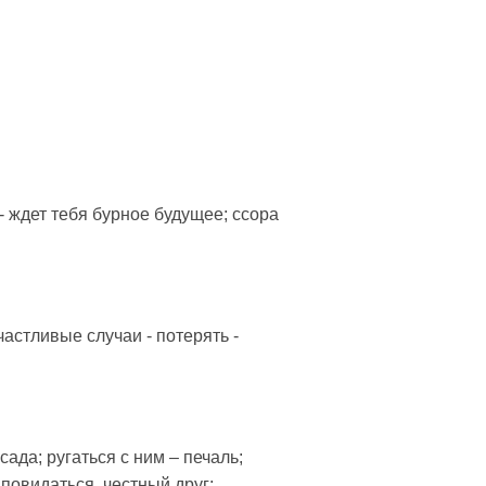
 - ждет тебя бурное будущее; ссора
частливые случаи - потерять -
ада; ругаться с ним – печаль;
повидаться, честный друг;