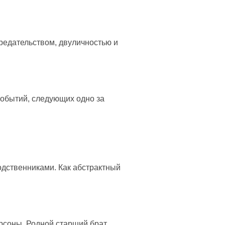
предательством, двуличностью и
событий, следующих одно за
родственниками. Как абстрактный
рсоны. Родной старший брат