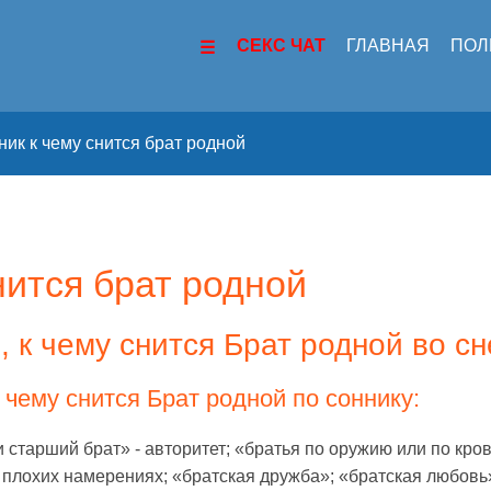
СЕКС ЧАТ
ГЛАВНАЯ
ПОЛ
ик к чему снится брат родной
нится брат родной
, к чему снится Брат родной во сн
чему снится Брат родной по соннику:
 старший брат» - авторитет; «братья по оружию или по крови
плохих намерениях; «братская дружба»; «братская любовь»