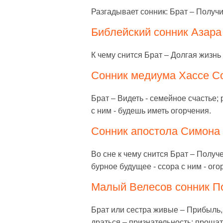
Разгадывает сонник: Брат – Получ
Библейский сонник Азара 
К чему снится Брат – Долгая жизнь
Сонник медиума Хассе Со
Брат – Видеть - семейное счастье; 
с ним - будешь иметь огорчения.
Сонник апостола Симона 
Во сне к чему снится Брат – Получе
бурное будущее - ссора с ним - ог
Малый Велесов сонник По
Брат или сестра живые – Прибыль, р
драться – признательность; прощат