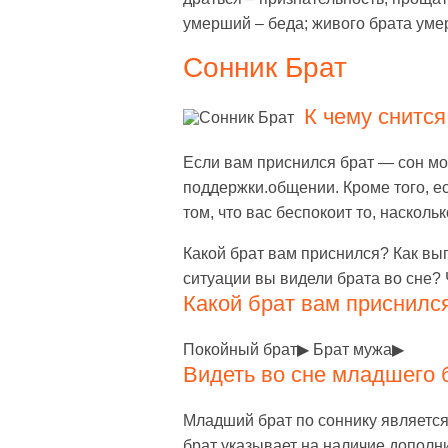
умерший – беда; живого брата умер
Сонник Брат
К чему снится
Если вам приснился брат — сон мо
поддержки.общении. Кроме того, ес
том, что вас беспокоит то, наскол
Какой брат вам приснился? Как выг
ситуации вы видели брата во сне?
Какой брат вам приснилс
Покойный брат▶ Брат мужа▶
Видеть во сне младшего 
Младший брат по соннику является
брат указывает на наличие дополн