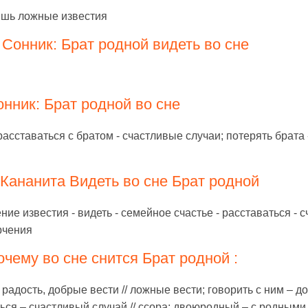
ишь ложные известия
Сонник: Брат родной видеть во сне
нник: Брат родной во сне
расставаться с братом - счастливые случаи; потерять брата
Кананита Видеть во сне Брат родной
ние известия - видеть - семейное счастье - расставаться - с
орчения
чему во сне снится Брат родной :
адость, добрые вести // ложные вести; говорить с ним – дос
ься – счастливый случай // ссора; двоюродный – с родными 