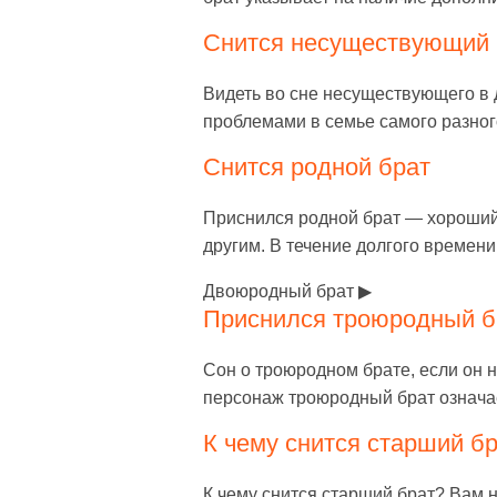
Снится несуществующий
Видеть во сне несуществующего в 
проблемами в семье самого разног
Снится родной брат
Приснился родной брат — хороший
другим. В течение долгого времен
Двоюродный брат ▶
Приснился троюродный б
Сон о троюродном брате, если он н
персонаж троюродный брат означае
К чему снится старший б
К чему снится старший брат? Вам 