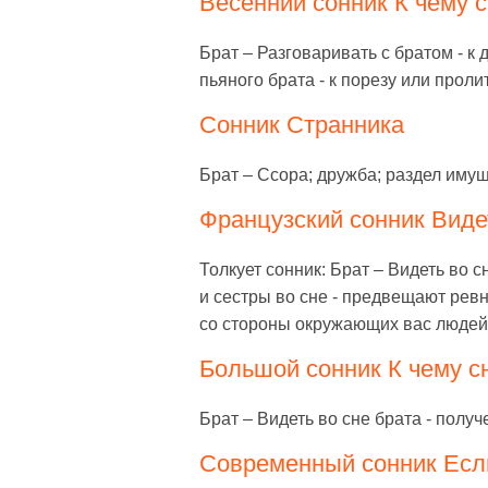
Весенний сонник К чему с
Брат – Разговаривать с братом - к 
пьяного брата - к порезу или прол
Сонник Странника
Брат – Ссора; дружба; раздел имущ
Французский сонник Видет
Толкует сонник: Брат – Видеть во с
и сестры во сне - предвещают ревн
со стороны окружающих вас людей. 
Большой сонник К чему сн
Брат – Видеть во сне брата - получ
Современный сонник Если