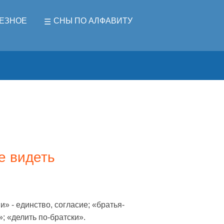
ЕЗНОЕ
СНЫ ПО АЛФАВИТУ
е видеть
» - единство, согласие; «братья-
; «делить по-братски».