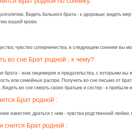
нится Брат родной по соннику:
долголетию. Видеть больного брата - к здоровью; видеть мерт
итию вашей крови.
ества; чувство соперничества, в следующем соннике вы мож
ь во сне Брат родной , к чему?
не брата - знак лицемерия и предательства, с которыми вы 
ость или семейные распри. Получить во сне письмо от брат
Видеть во сне смерть своих братьев и сестер - к прибыли и
ится Брат родной :
ение известия; драться с ним - чувства родственной любви,
 снится Брат родной :