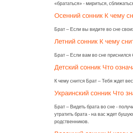
«брататься» - мириться, сближатьс
Осенний сонник К чему сн
Брат – Если вы видите во сне сво
Летний сонник К чему сни
Брат – Если вам во сне приснился 
Детский сонник Что означ
К чему снится Брат – Тебя ждет ве
Украинский сонник Что зна
Брат – Видеть брата во сне - получ
утратить брата - на вас ждет бушу
родственников.