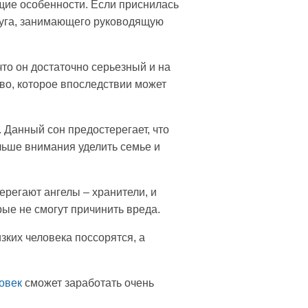
щие особенности. Если приснилась
друга, занимающего руководящую
что он достаточно серьезный и на
во, которое впоследствии может
 Данный сон предостерегает, что
ольше внимания уделить семье и
ерегают ангелы – хранители, и
рые не смогут причинить вреда.
зких человека поссорятся, а
овек
сможет заработать очень