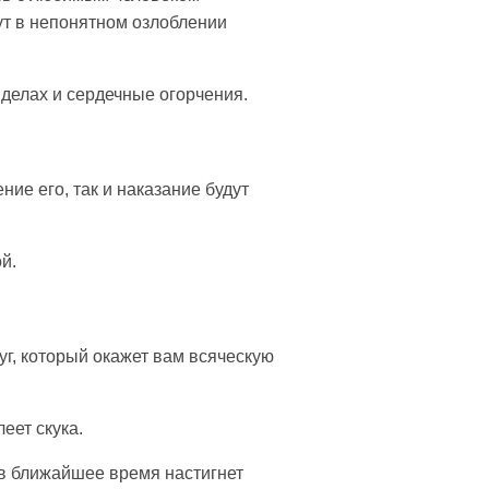
ут в непонятном озлоблении
 делах и сердечные огорчения.
ние его, так и наказание будут
й.
уг, который окажет вам всяческую
еет скука.
а в ближайшее время настигнет