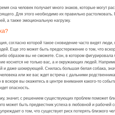
ремя сна человек получает много знаков, которые могут рас
оящего. Для этого необходимо их правильно растолковать.
ей, а также эмоциональную нагрузку.
ка?
ция, согласно которой такое сновидение часто видят люди
юдей. Еще это может быть предостережение о том, что вск
либо образом вы не сможете. Сон, в котором фигурировала
вие коснется не только вас, а и окружающих людей. Наприм
ой и даже шокирующей. Снилась большая белая собака, зна
человека или же вас ждет встреча с дальними родственник
то в вскоре вы окажетесь в центре внимания какого-то событ
ридет опасность.
ку, значит, с решением существующих проблем поможет близ
это может быть предвестник успеха в любовной и рабочей с
упреждает о том, что существует риск потерять близкого че