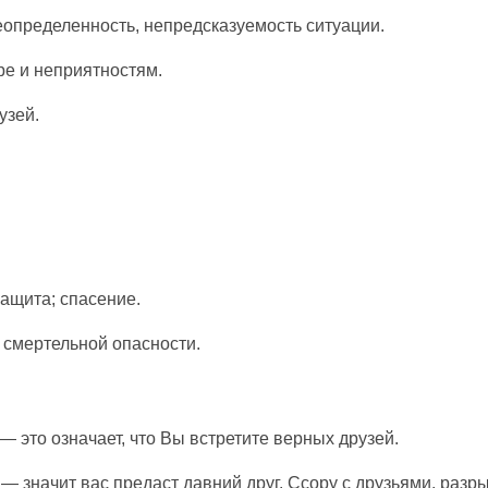
определенность, непредсказуемость ситуации.
оре и неприятностям.
узей.
защита; спасение.
 смертельной опасности.
— это означает, что Вы встретите верных друзей.
 — значит вас предаст давний друг. Ссору с друзьями, раз