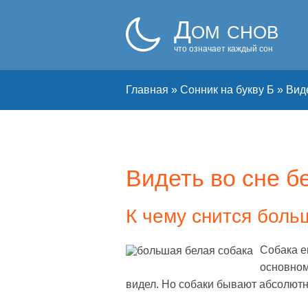
Дом снов
что означает каждый сон
Главная
»
Сонник на букву Б
»
Виде
Видеть во сне б
К чему снится боль
Собака е
основном
видел. Но собаки бывают абсолютн