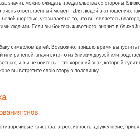
ка, значит, можно ожидать предательства со
стороны близко
в очень ответственный момент. Для людей в отношениях так
с белой шерстью, указывает на то, что вы являетесь благо
угими людьми. Если вы боитесь животного, значит, в ближа
обаку символом детей. Возможно, пришло время выпустить 
й или раненой, значит, кто-то из близких друзей или родст
отных, и вы не боитесь – это хороший знак, который сулит
скоре вы встретите свою вторую половинку.
ка
ования снов
отиворечивые качества: агрессивность, дружелюбие, привяз