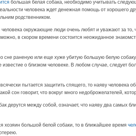
ится
большая белая собака, необходимо учитывать следую
 реальности человека ждет денежная помощь от хорошего 
альним родственником.
о человека окружающие люди очень любят и уважают за то, 
зможно, в скором времени состоится неожиданное знакомст
во сне раненую или еще хуже убитую большую белую собаку.
 известие о близком человеке. В любом случае, следует б
всячески пытается защитить спящего, то наяву человека об
акой сон говорит, что вокруг много недоброжелателей, кото
бак дерутся между собой, означает, что наяву два самых бли
я хозяин большой белой собаки, то в ближайшее время
чел
отерею.