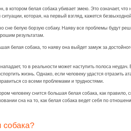
, в котором белая собака убивает змею. Это означает, что
 ситуации, которая, на первый взгляд, кажется безвыходной
во сне белую борзую собаку. Наяву все проблемы будут реш
орошим результатам.
шая белая собака, то наяву она выйдет замуж за достойног
нападает, то в реальности может наступить полоса неудач. 
спортить жизнь. Однако, если человеку удастся отразить ат
справиться со всеми проблемами и трудностями.
ором человеку снится большая белая собака, как правило, с
овании сна на то, как белая собака ведет себя по отношени
я собака?