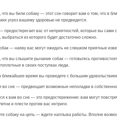
, что вы били собаку — этот сон говорит вам о том, что в 
аких угроз вашему здоровью не предвидится.
 — предостерегает вас от неприятностей, которые вы сами 
л, выбраться из которого будет достаточно сложно.
обак — наяву вас могут ожидать не слишком приятные изве
ь, что вы слышите рычание собак — готовьтесь противостоя
топлотные в своих поступках люди.
что ближайшее время вы проведете с большим удовольствием
и во сне — предвещает возможные неполадки в собственно
ся к вам во сне — это предостережение: вам могут повстре
етни и плести против вас интриги.
ете собаку на цепь — ждите наплыва работы. Вполне возмож