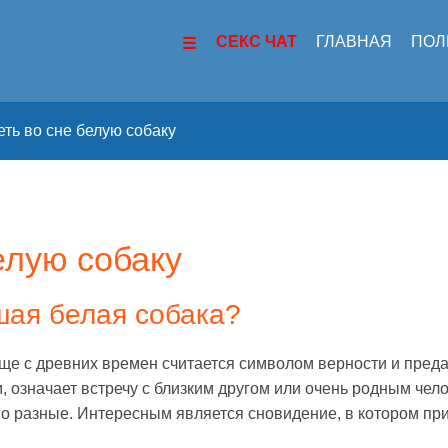
СЕКС ЧАТ
ГЛАВНАЯ
ПОЛ
ть во сне белую собаку
елую собаку
шая белая собака?
ще с древних времен считается символом верности и пред
, означает встречу с близким другом или очень родным чело
о разные. Интересным является сновидение, в котором при