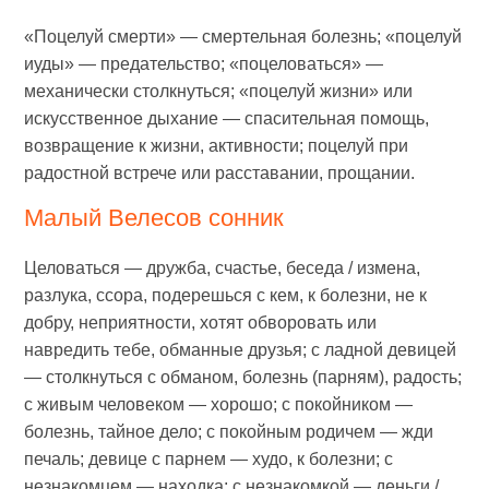
«Поцелуй смерти» — смертельная болезнь; «поцелуй
иуды» — предательство; «поцеловаться» —
механически столкнуться; «поцелуй жизни» или
искусственное дыхание — спасительная помощь,
возвращение к жизни, активности; поцелуй при
радостной встрече или расставании, прощании.
Малый Велесов сонник
Целоваться — дружба, счастье, беседа / измена,
разлука, ссора, подерешься с кем, к болезни, не к
добру, неприятности, хотят обворовать или
навредить тебе, обманные друзья; с ладной девицей
— столкнуться с обманом, болезнь (парням), радость;
с живым человеком — хорошо; с покойником —
болезнь, тайное дело; с покойным родичем — жди
печаль; девице с парнем — худо, к болезни; с
незнакомцем — находка; с незнакомкой — деньги /