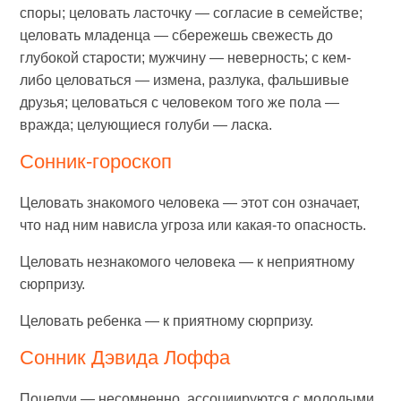
споры; целовать ласточку — согласие в семействе;
целовать младенца — сбережешь свежесть до
глубокой старости; мужчину — неверность; с кем-
либо целоваться — измена, разлука, фальшивые
друзья; целоваться с человеком того же пола —
вражда; целующиеся голуби — ласка.
Сонник-гороскоп
Целовать знакомого человека — этот сон означает,
что над ним нависла угроза или какая-то опасность.
Целовать незнакомого человека — к неприятному
сюрпризу.
Целовать ребенка — к приятному сюрпризу.
Сонник Дэвида Лоффа
Поцелуи — несомненно, ассоциируются с молодыми