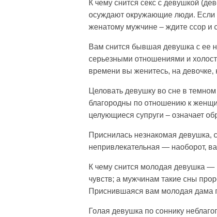
К чему снится секс с девушкой (де
осуждают окружающие люди. Если м
женатому мужчине – ждите ссор и 
Вам снится бывшая девушка с ее н
серьезными отношениями и холостя
времени вы женитесь, на девочке, 
Целовать девушку во сне в темном 
благородны по отношению к женщин
целующиеся супруги – означает об
Приснилась незнакомая девушка, со
непривлекательная — наоборот, ва
К чему снится молодая девушка — 
чувств; а мужчинам такие сны про
Приснившаяся вам молодая дама п
Голая девушка по соннику неблаго