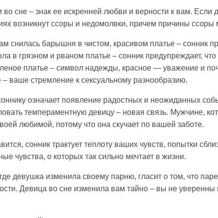
во сне – знак ее искренней любви и верности к вам. Если д
ниях возникнут ссоры и недомолвки, причем причины ссоры
Вам снилась барышня в чистом, красивом платье – сонник 
а в грязном и рваном платье – сонник предупреждает, что 
еленое платье – символ надежды, красное — уважение и поче
е – ваше стремление к сексуальному разнообразию.
 соннику означает появление радостных и неожиданных соб
ловать темпераментную девицу – новая связь. Мужчине, ко
воей любимой, потому что она скучает по вашей заботе.
вится, сонник трактует теплоту ваших чувств, попытки сбли
ные чувства, о которых так сильно мечтает в жизни.
где девушка изменила своему парню, гласит о том, что пар
ости. Девица во сне изменила вам тайно – вы не уверенны 