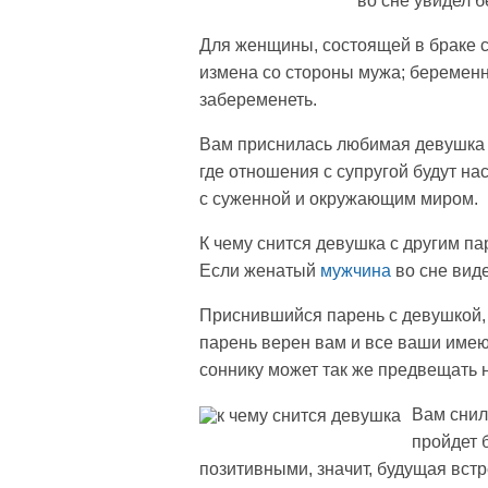
во сне увидел 
Для женщины, состоящей в браке с
измена со стороны мужа; беременно
забеременеть.
Вам приснилась любимая девушка –
где отношения с супругой будут 
с суженной и окружающим миром.
К чему снится девушка с другим п
Если женатый
мужчина
во сне вид
Приснившийся парень с девушкой, н
парень верен вам и все ваши имею
соннику может так же предвещать 
Вам снил
пройдет 
позитивными, значит, будущая встр