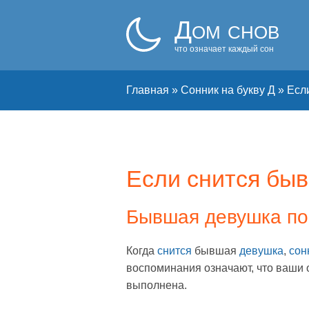
Дом снов
что означает каждый сон
Главная
»
Сонник на букву Д
»
Есл
Если снится быв
Бывшая девушка по
Когда
снится
бывшая
девушка
,
сон
воспоминания означают, что ваши 
выполнена.