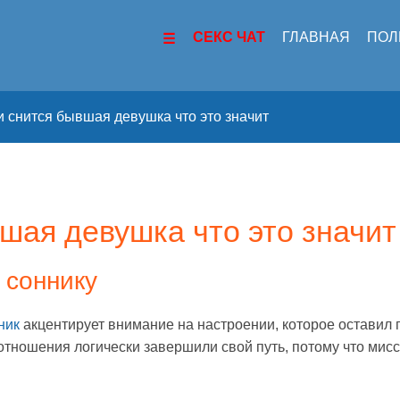
СЕКС ЧАТ
ГЛАВНАЯ
ПОЛ
и снится бывшая девушка что это значит
шая девушка что это значит
 соннику
ник
акцентирует внимание на настроении, которое оставил 
отношения логически завершили свой путь, потому что мисс