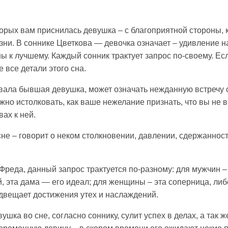
торых вам приснилась девушка – с благоприятной стороны, 
и. В соннике Цветкова — девочка означает – удивление на
 к лучшему. Каждый сонник трактует запрос по-своему. Есл
 все детали этого сна.
вала бывшая девушка, может означать нежданную встречу 
ожно истолковать, как ваше нежелание признать, что вы не 
вах к ней.
не – говорит о неком столкновении, давлении, сдержаннос
Фреда, данный запрос трактуется по-разному: для мужчин –
, эта дама — его идеал; для женщины – эта соперница, либ
двещает достижения утех и наслаждений.
ушка во сне, согласно соннику, сулит успех в делах, а так 