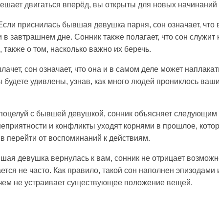
мешает двигаться вперёд, вы открыты для новых начинаний 
Если приснилась бывшая девушка парня, сон означает, что 
и в завтрашнем дне. Сонник также полагает, что сон служи
 также о том, насколько важно их беречь.
лачет, сон означает, что она и в самом деле может наплакат
ы будете удивлены, узнав, как много людей прониклось ва
 поцелуй с бывшей девушкой, сонник объясняет следующим
еприятности и конфликты уходят корнями в прошлое, которо
ыв перейти от воспоминаний к действиям.
вшая девушка вернулась к вам, сонник не отрицает возможн
ется не часто. Как правило, такой сон наполнен эпизодами 
 чем не устраивает существующее положение вещей.