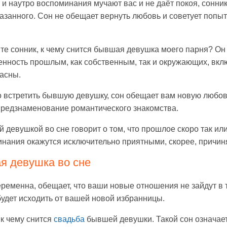
и наутро воспоминания мучают вас и не даёт покоя, сонник
занного. Сон не обещает вернуть любовь и советует попыт
те сонник, к чему снится бывшая девушка моего парня? Он о
енность прошлым, как собственным, так и окружающих, вкл
расны.
 встретить бывшую девушку, сон обещает вам новую любовь
предзнаменование романтического знакомства.
й девушкой во сне говорит о том, что прошлое скоро так ил
минания окажутся исключительно приятными, скорее, причин
я девушка во сне
ременна, обещает, что ваши новые отношения не зайдут в т
удет исходить от вашей новой избранницы.
 к чему снится
свадьба
бывшей девушки. Такой сон означает,