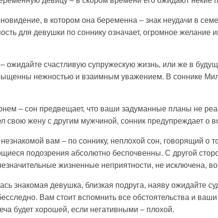
беременную девицу – в скором времени его ожидают некие 
новидение, в котором она беременна – знак неудачи в сем
сть для девушки по соннику означает, огромное желание им
 ожидайте счастливую супружескую жизнь, или же в будуще
насыщенны нежностью и взаимным уважением. В соннике Ми
арнем – сон предвещает, что ваши задуманные планы не ре
ел свою жену с другим мужчиной, сонник предупреждает о 
езнакомой вам – по соннику, неплохой сон, говорящий о то
щиеся подозрения абсолютно беспочвенны. С другой сторон
незначительные жизненные неприятности, не исключена, во
ась знакомая девушка, близкая подруга, наяву ожидайте су
бесследно. Вам стоит вспомнить все обстоятельства и ваши
еча будет хорошей, если негативными – плохой.