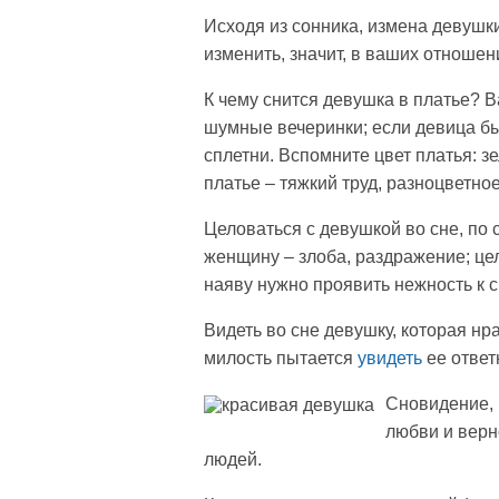
Исходя из сонника, измена девушки 
изменить, значит, в ваших отноше
К чему снится девушка в платье? 
шумные вечеринки; если девица был
сплетни. Вспомните цвет платья: з
платье – тяжкий труд, разноцветно
Целоваться с девушкой во сне, по
женщину – злоба, раздражение; це
наяву нужно проявить нежность к с
Видеть во сне девушку, которая нра
милость пытается
увидеть
ее ответ
Сновидение, 
любви и верн
людей.