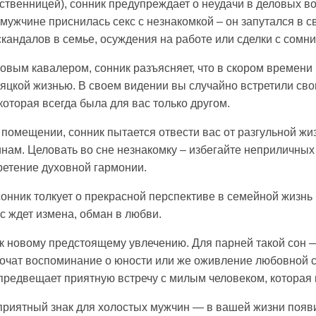
вственницей), сонник предупреждает о неудачи в деловых в
ужчине приснилась секс с незнакомкой – он запутался в св
скандалов в семье, осуждения на работе или сделки с сом
овым кавалером, сонник разъясняет, что в скором времени
цкой жизнью. В своем видении вы случайно встретили сво
которая всегда была для вас только другом.
помещении, сонник пытается отвести вас от разгульной жиз
ам. Целовать во сне незнакомку – избегайте неприличных 
ретение духовной гармонии.
нник толкует о прекрасной перспективе в семейной жизнь и
с ждет измена, обман в любви.
к новому предстоящему увлечению. Для парней такой сон 
рочат воспоминание о юности или же оживление любовной с
редвещает приятную встречу с милым человеком, которая
приятный знак для холостых мужчин — в вашей жизни появит