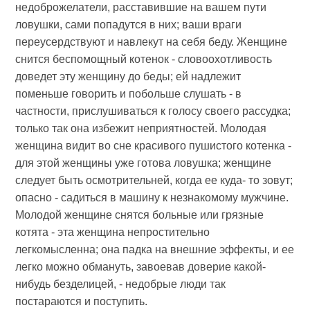
недоброжелатели, расставившие на вашем пути
ловушки, сами попадутся в них; ваши враги
переусердствуют и навлекут на себя беду. Женщине
снится беспомощный котенок - словоохотливость
доведет эту женщину до беды; ей надлежит
поменьше говорить и побольше слушать - в
частности, прислушиваться к голосу своего рассудка;
только так она избежит неприятностей. Молодая
женщина видит во сне красивого пушистого котенка -
для этой женщины уже готова ловушка; женщине
следует быть осмотрительней, когда ее куда- то зовут;
опасно - садиться в машину к незнакомому мужчине.
Молодой женщине снятся больные или грязные
котята - эта женщина непростительно
легкомысленна; она падка на внешние эффекты, и ее
легко можно обмануть, завоевав доверие какой-
нибудь безделицей, - недобрые люди так
постараются и поступить.