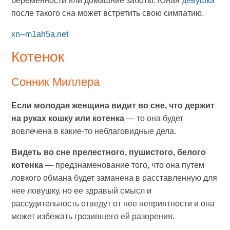
беременности или домашние заботы. Юная
девушка
после такого сна может встретить свою симпатию.
xn--m1ah5a.net
Котенок
Сонник Миллера
Если молодая женщина видит во сне, что держит
на руках кошку или котенка
— то она будет
вовлечена в какие-то неблаговидные дела.
Видеть во сне прелестного, пушистого, белого
котенка
— предзнаменование того, что она путем
ловкого обмана будет заманена в расставленную для
нее ловушку, но ее здравый смысл и
рассудительность отведут от нее неприятности и она
может избежать грозившего ей разорения.