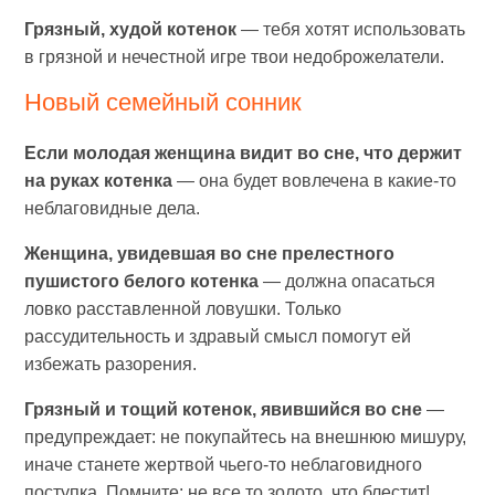
Грязный, худой котенок
— тебя хотят использовать
в грязной и нечестной игре твои недоброжелатели.
Новый семейный сонник
Если молодая женщина видит во сне, что держит
на руках котенка
— она будет вовлечена в какие-то
неблаговидные дела.
Женщина, увидевшая во сне прелестного
пушистого белого котенка
— должна опасаться
ловко расставленной ловушки. Только
рассудительность и здравый смысл помогут ей
избежать разорения.
Грязный и тощий котенок, явившийся во сне
—
предупреждает: не покупайтесь на внешнюю мишуру,
иначе станете жертвой чьего-то неблаговидного
поступка. Помните: не все то золото, что блестит!