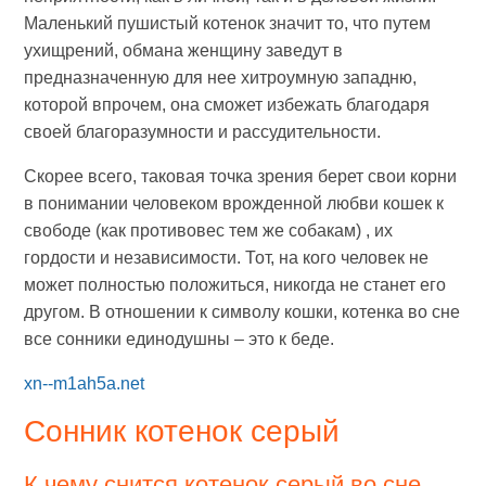
Маленький пушистый котенок значит то, что путем
ухищрений, обмана женщину заведут в
предназначенную для нее хитроумную западню,
которой впрочем, она сможет избежать благодаря
своей благоразумности и рассудительности.
Скорее всего, таковая точка зрения берет свои корни
в понимании человеком врожденной любви кошек к
свободе (как противовес тем же собакам) , их
гордости и независимости. Тот, на кого человек не
может полностью положиться, никогда не станет его
другом. В отношении к символу кошки, котенка во сне
все сонники единодушны – это к беде.
xn--m1ah5a.net
Сонник котенок серый
К чему снится котенок серый во сне