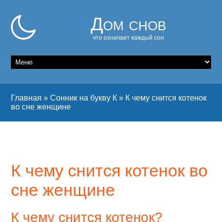
Дом снов
что означает каждый сон
Главная
»
Сонник на букву К
»
К чему снится котенок
во сне женщине
К чему снится котенок во
сне женщине
К чему снится котенок?