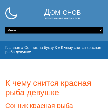
Дом снов
что означает каждый сон
Главная
»
Сонник на букву К
»
К чему снится красная
рыба девушке
К чему снится красная
рыба девушке
Сонник красная рыба