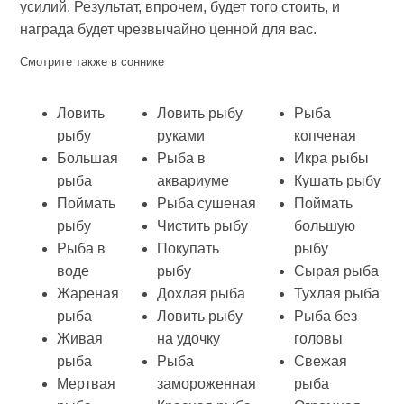
усилий. Результат, впрочем, будет того стоить, и
награда будет чрезвычайно ценной для вас.
Смотрите также в соннике
Ловить
Ловить рыбу
Рыба
рыбу
руками
копченая
Большая
Рыба в
Икра рыбы
рыба
аквариуме
Кушать рыбу
Поймать
Рыба сушеная
Поймать
рыбу
Чистить рыбу
большую
Рыба в
Покупать
рыбу
воде
рыбу
Сырая рыба
Жареная
Дохлая рыба
Тухлая рыба
рыба
Ловить рыбу
Рыба без
Живая
на удочку
головы
рыба
Рыба
Свежая
Мертвая
замороженная
рыба