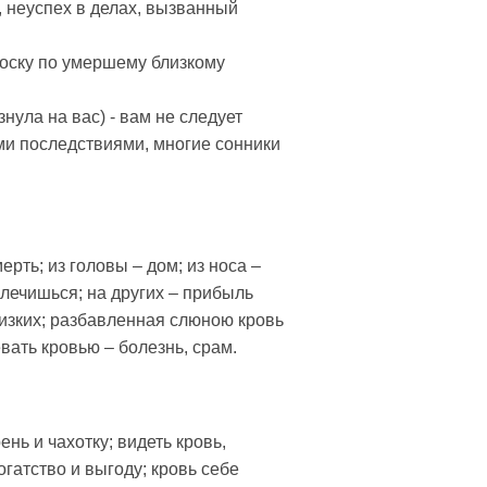
, неуспех в делах, вызванный
тоску по умершему близкому
нула на вас) - вам не следует
ми последствиями, многие сонники
рть; из головы – дом; из носа –
калечишься; на других – прибыль
близких; разбавленная слюною кровь
вать кровью – болезнь, срам.
нь и чахотку; видеть кровь,
огатство и выгоду; кровь себе