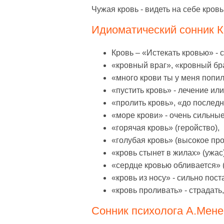
Чужая кровь - видеть на себе кров
Идиоматический сонник К 
Кровь – «Истекать кровью» - 
«кровный враг», «кровный бр
«много крови ты у меня попил
«пустить кровь» - лечение ил
«пролить кровь», «до последн
«море крови» - очень сильны
«горячая кровь» (геройство),
«голубая кровь» (высокое пр
«кровь стынет в жилах» (ужас)
«сердце кровью обливается» 
«кровь из носу» - сильно пост
«кровь проливать» - страдать
Сонник психолога А.Менег