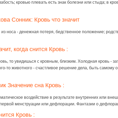
слабость; кровью плевать есть знак болезни или стыда; в кр
ова Сонник: Кровь что значит
; из носа - денежная потеря, бедственное положение; родст
чит, когда снится Кровь :
ровь, то увидишься с кровным, близким. Холодная кровь - з
ого-то животного - счастливое решение дела, быть самому 
ик Значение сна Кровь :
вматическое воздействие в результате внутренних или вне
 первой менструации или дефлорации. Фантазии о дефлора
нится Кровь :