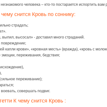
ь незнакомого человека – кто-то постарается испортить вам
чему снится Кровь по соннику:
сильно страдать;
ат».
, выпил, высосал» - доставил много страданий.
и повреждение;
ей капли крови», «кровная месть» (вражда), «кровь с молок
е эмоции, переживания, бедствия;
оисхождение),
,
(сильное переживание);
араться;
, воевать, совершать подвиг.
етти К чему снится Кровь :