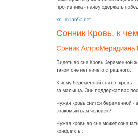
противника - наяву одержать побе
xn--m1ah5a.net
Сонник Кровь, к чем
Сонник АстроМеридиана К
Видеть во сне Кровь беременной ж
таком сне нет ничего страшного.
К чему беременной снится кровь –
за малыша. Они поддержат вас по
Чужая кровь снится беременной - 
знакомый вам человек?
Чужая кровь во сне может означать 
конфликты.