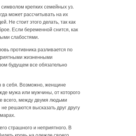
я символом крепких семейных уз.
гда может рассчитывать на их
й. Не стоит этого делать, так как
брое. Если беременной снится, как
нными слабостями.
кровь противника разливается по
еприятными жизненными
ором будущем все обязательно
ы в себя. Возможно, женщине
жде мужа или мужчины, от которого
е всего, между двумя людьми
 не решаются высказать друг другу
шмарах.
его страшного и неприятного. В
Видеть кровь на одежде своего