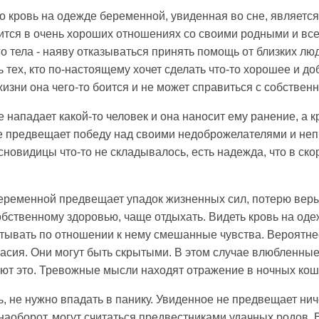
то кровь на одежде беременной, увиденная во сне, являетс
ится в очень хороших отношениях со своими родными и все
 тела - наяву отказываться принять помощь от близких люде
тех, кто по-настоящему хочет сделать что-то хорошее и до
жизни она чего-то боится и не может справиться с собстве
е нападает какой-то человек и она наносит ему ранение, а 
ное предвещает победу над своими недоброжелателями и н
 сновидицы что-то не складывалось, есть надежда, что в ск
беременной предвещает упадок жизненных сил, потерю вер
бственному здоровью, чаще отдыхать. Видеть кровь на оде
ытывать по отношении к нему смешанные чувства. Вероятне
сия. Они могут быть скрытыми. В этом случае влюбленные
ают это. Тревожные мысли находят отражение в ночных ко
, не нужно впадать в панику. Увиденное не предвещает нич
наоборот, могут считаться предвестниками удачных родов. 