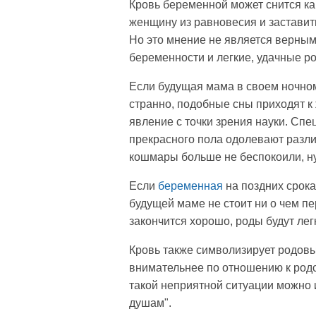
Кровь беременной может снится ка
женщину из равновесия и заставить
Но это мнение не является верным.
беременности и легкие, удачные р
Если будущая мама в своем ночном 
странно, подобные сны приходят к
явление с точки зрения науки. Спе
прекрасного пола одолевают разли
кошмары больше не беспокоили, ну
Если
беременная
на поздних срок
будущей маме не стоит ни о чем пе
закончится хорошо, роды будут лег
Кровь также символизирует родовы
внимательнее по отношению к род
такой неприятной ситуации можно 
душам".