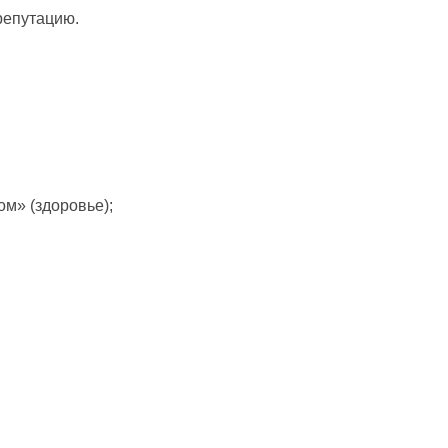
 репутацию.
ом» (здоровье);