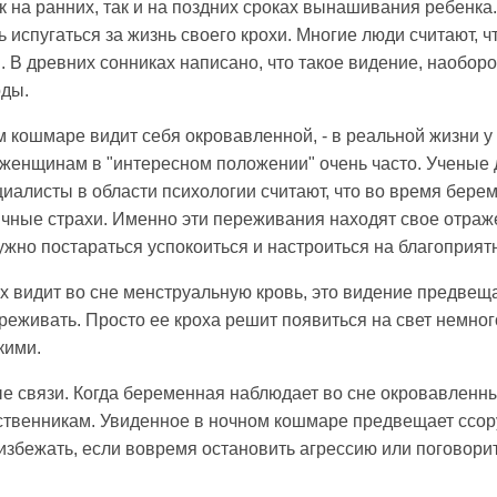
к на ранних, так и на поздних сроках вынашивания ребенка
 испугаться за жизнь своего крохи. Многие люди считают, 
 В древних сонниках написано, что такое видение, наоборо
оды.
кошмаре видит себя окровавленной, - в реальной жизни у 
 женщинам в "интересном положении" очень часто. Ученые 
циалисты в области психологии считают, что во время бер
чные страхи. Именно эти переживания находят свое отраж
жно постараться успокоиться и настроиться на благоприят
ах видит во сне менструальную кровь, это видение предве
реживать. Просто ее кроха решит появиться на свет немно
кими.
е связи. Когда беременная наблюдает во сне окровавленны
ственникам. Увиденное в ночном кошмаре предвещает ссор
избежать, если вовремя остановить агрессию или поговори