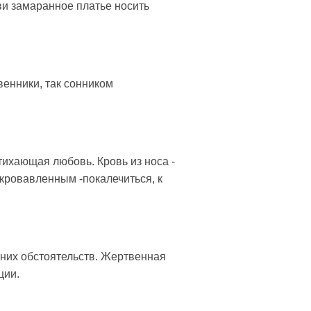
ови замаранное платье носить
венники, так сонником
атихающая любовь. Кровь из носа -
окровавленным -покалечиться, к
шних обстоятельств. Жертвенная
ции.