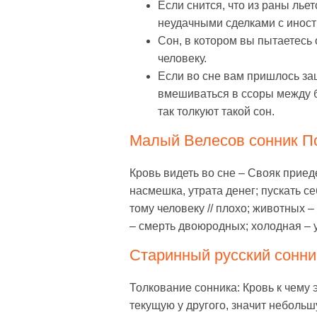
Если снится, что из раны лье
неудачными сделками с инос
Сон, в котором вы пытаетесь
человеку.
Если во сне вам пришлось защ
вмешиваться в ссоры между б
так толкуют такой сон.
Малый Велесов сонник По
Кровь видеть во сне – Свояк приеде
насмешка, утрата денег; пускать се
тому человеку // плохо; животных 
– смерть двоюродных; холодная – у
Старинный русский сонник
Толкование сонника: Кровь к чему 
текущую у другого, значит небольш