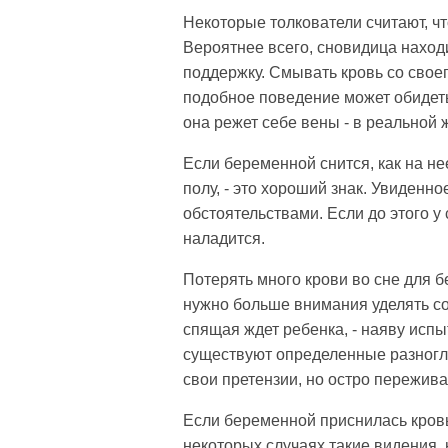
Некоторые толкователи считают, ч
Вероятнее всего, сновидица наход
поддержку. Смывать кровь со своего
подобное поведение может обидеть 
она режет себе вены - в реальной 
Если беременной снится, как на не
полу, - это хороший знак. Увиден
обстоятельствами. Если до этого у
наладится.
Потерять много крови во сне для 
нужно больше внимания уделять со
спящая ждет ребенка, - наяву исп
существуют определенные разногла
свои претензии, но остро пережив
Если беременной приснилась кровь
некоторых случаях такие видения, 