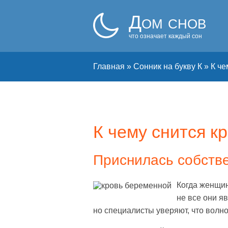
Дом снов
что означает каждый сон
Главная
»
Сонник на букву К
»
К че
К чему снится к
Приснилась собстве
Когда женщин
не все они я
но специалисты уверяют, что волно