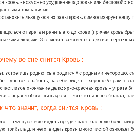
тся кровь, - возможно ухудшение здоровья или беспокойство
транными компаниями.
 остановить льющуюся из раны кровь, символизирует вашу 
ищаться от врага и ранить его до крови (причем кровь брыз
лизкими людьми. Это может закончиться для вас серьезны
чему во сне снится Кровь :
т, встретишь родню, сын родится // с родными нехорошо, сме
бе – убыток, слабость; на себе видеть – хорошо // срам, по
– счастливое окончание дела; ярко-красная кровь – утрата 
гасающая любовь; пить кровь – кого-то сильно оболгал; пле
 Что значит, когда снится Кровь :
это – Текущую свою видеть предвещает головную боль, мигре
ую прибыль для него; видеть крови много чистой означает б