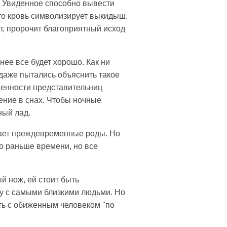
. Увиденное способно вывести
что кровь символизирует выкидыш.
т, пророчит благоприятный исход
нее все будет хорошо. Как ни
даже пытались объяснить такое
еменности представительниц
ение в снах. Чтобы ночные
ный лад.
щает преждевременные роды. Но
го раньше времени, но все
й нож, ей стоит быть
у с самыми близкими людьми. Но
ть с обиженным человеком "по