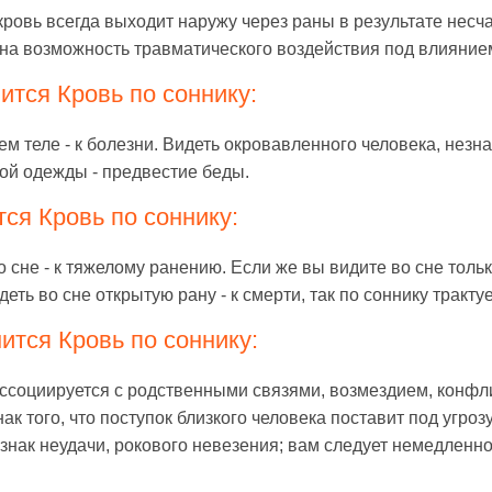
 кровь всегда выходит наружу через раны в результате несч
т на возможность травматического воздействия под влияние
ится Кровь по соннику:
ем теле - к болезни. Видеть окровавленного человека, незна
ной одежды - предвестие беды.
тся Кровь по соннику:
 сне - к тяжелому ранению. Если же вы видите во сне толь
ь во сне открытую рану - к смерти, так по соннику трактуе
ится Кровь по соннику:
ассоциируется с родственными связями, возмездием, конфл
нак того, что поступок близкого человека поставит под угро
- знак неудачи, рокового невезения; вам следует немедленно