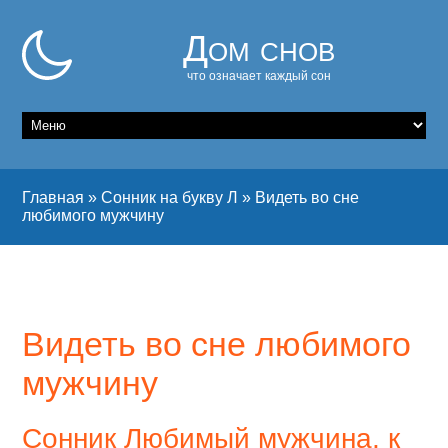
Дом снов
что означает каждый сон
Главная
»
Сонник на букву Л
»
Видеть во сне
любимого мужчину
Видеть во сне любимого
мужчину
Сонник Любимый мужчина, к