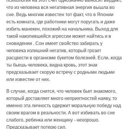
психология на этот счет однозначно выносит вердикт,
что из человека вся негативная энергия вышла во
сне. Ведь многим известен тот факт, что в Японии
есть комната, где работники могут поругать и даже
избить манекен, похожий на начальника. Выход для
такой накопившейся агрессии может найтись и в
сновидении . Сон имеет свойство забирать у
человека излишний негатив, который грозит
расцвести в организме букетом болезней. Если, когда
ты бьешь человека, видна кровь, этот знак
предсказывает скорую встречу с родными людьми
или известие от них.
В случае, когда снится, что человек бьет знакомого,
который доставляет много неприятностей наяву, то
именно эта личность одержит моральную победу над
своим врагом в реальности. А вот избивать во сне
слабого, ребенка или женщину - нехорошо.
Предсказывает потерю сил.