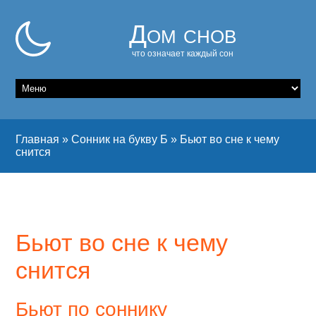
Дом снов
что означает каждый сон
Главная
»
Сонник на букву Б
»
Бьют во сне к чему
снится
Бьют во сне к чему
снится
Бьют по соннику