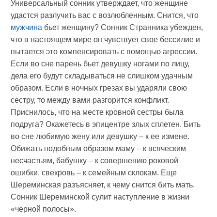
Универсальный сонник утверждает, что женщине
удастся разлучить вас с возлюбленным. Снится, что
мужчина
бьет женщину? Сонник Странника убежден,
что в настоящем мире он чувствует свое бессилие и
пытается это компенсировать с помощью агрессии.
Если во сне парень бьет девушку ногами по лицу,
дела его будут складываться не слишком удачным
образом. Если в ночных грезах вы ударяли свою
сестру, то между вами разгорится конфликт.
Приснилось, что на месте кровной сестры была
подруга? Окажетесь в эпицентре злых сплетен. Бить
во сне любимую жену или девушку – к ее измене.
Обижать подобным образом маму – к всяческим
несчастьям, бабушку – к совершению роковой
ошибки, свекровь – к семейным склокам. Еще
Шереминская разъясняет, к чему снится бить мать.
Сонник Шереминской сулит наступление в жизни
«черной полосы».