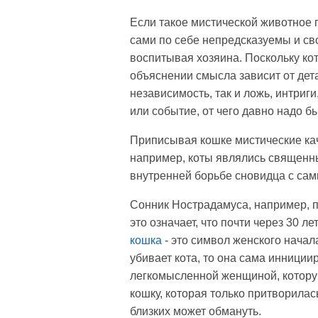
Если такое мистической животное п
сами по себе непредсказуемы и сво
воспитывая хозяина. Поскольку ко
объяснении смысла зависит от дета
независимость, так и ложь, интриги
или событие, от чего давно надо б
Приписывая кошке мистические каче
например, коты являлись священны
внутренней борьбе сновидца с сам
Сонник Нострадамуса, например, пр
это означает, что почти через 30 
кошка
- это символ женского начал
убивает кота, то она сама инниции
легкомысленной женщиной, которую 
кошку, которая только притворилас
близких может обмануть.