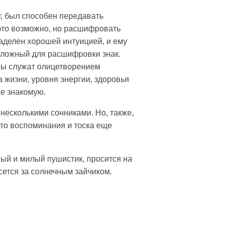
, был способен передавать
 это возможно, но расшифровать
наделен хорошей интуицией, и ему
ь сложный для расшифровки знак.
сны служат олицетворением
а жизни, уровня энергии, здоровья
же знакомую.
 несколькими сонниками. Но, также,
сто воспоминания и тоска еще
вый и милый пушистик, просится на
есется за солнечным зайчиком.