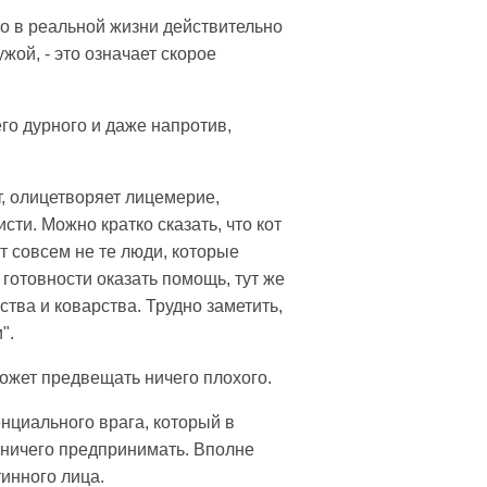
что в реальной жизни действительно
жой, - это означает скорое
его дурного и даже напротив,
т, олицетворяет лицемерие,
ти. Можно кратко сказать, что кот
т совсем не те люди, которые
готовности оказать помощь, тут же
тва и коварства. Трудно заметить,
".
может предвещать ничего плохого.
нциального врага, который в
 ничего предпринимать. Вполне
тинного лица.