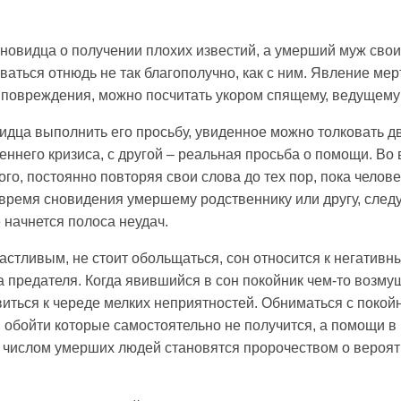
овидца о получении плохих известий, а умерший муж своим
аться отнюдь не так благополучно, как с ним. Явление мерт
е повреждения, можно посчитать укором спящему, ведущему
идца выполнить его просьбу, увиденное можно толковать дв
ннего кризиса, с другой – реальная просьба о помощи. Во 
го, постоянно повторяя свои слова до тех пор, пока челове
 время сновидения умершему родственнику или другу, сле
 начнется полоса неудач.
астливым, не стоит обольщаться, сон относится к негати
а предателя. Когда явившийся в сон покойник чем-то возму
виться к череде мелких неприятностей. Обниматься с покой
, обойти которые самостоятельно не получится, а помощи 
 числом умерших людей становятся пророчеством о вероятн