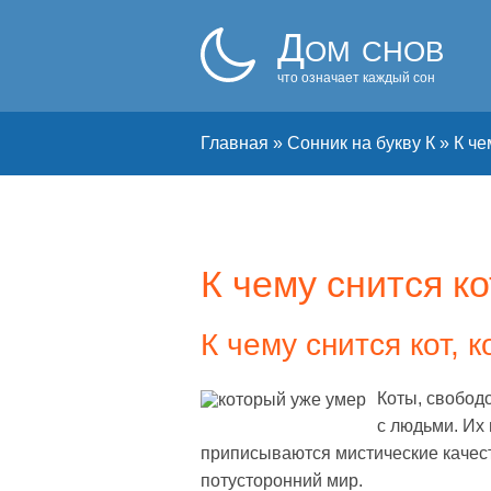
Дом снов
что означает каждый сон
Главная
»
Сонник на букву К
»
К че
К чему снится к
К чему снится кот, 
Коты, свобод
с людьми. Их
приписываются мистические качеств
потусторонний мир.