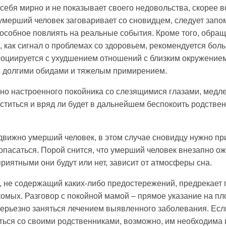
себя мирно и не показывает своего недовольства, скорее в
мерший человек заговаривает со сновидцем, следует запомни
пособное повлиять на реальные события. Кроме того, обра
, как сигнал о проблемах со здоровьем, рекомендуется бол
оциируется с ухудшением отношений с близким окружением,
с долгими обидами и тяжелым примирением.
но настроенного покойника со слезящимися глазами, медлен
ститься и вряд ли будет в дальнейшем беспокоить родствен
вижно умерший человек, в этом случае сновидцу нужно при
т опасаться. Порой снится, что умерший человек внезапно ож
приятными они будут или нет, зависит от атмосферы сна.
, не содержащий каких-либо предостережений, предрекает 
комых. Разговор с покойной мамой – прямое указание на пл
серьезно заняться лечением выявленного заболевания. Есл
ться со своими родственниками, возможно, им необходима 