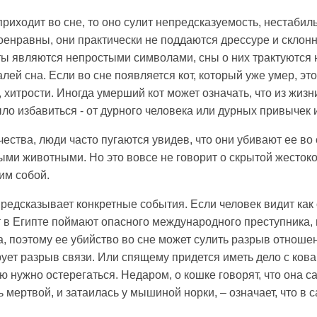
риходит во сне, то оно сулит непредсказуемость, нестабил
енравны, они практически не поддаются дрессуре и склонны 
ты являются непростыми символами, сны о них трактуются 
лей сна. Если во сне появляется кот, который уже умер, это
, хитрости. Иногда умерший кот может означать, что из жизн
ыло избавиться - от дурного человека или дурных привычек 
ства, люди часто пугаются увидев, что они убивают ее во с
ми животными. Но это вовсе не говорит о скрытой жестокос
им собой.
едсказывает конкретные события. Если человек видит как о
лет в Египте поймают опасного международного преступника,
а, поэтому ее убийство во сне может сулить разрыв отнош
рует разрыв связи. Или спящему придется иметь дело с ков
нужно остерегаться. Недаром, о кошке говорят, что она са
ь мертвой, и затаилась у мышиной норки, – означает, что в