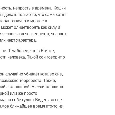
ьность, непростые времена. Кошки
делать только то, что сами хотят,
неоднозначно и многое в
 может олицетворять как силу и
и человека исчезнет нечто, человек
или черт характера.
не. Тем более, что в Египте,
ти человека. Такой сон говорит о
н случайно убивает кота во сне,
 возможно террориста. Также,
ений с женщиной. А если женщина
арной или же просто
ма по себе гуляет Видеть во сне
 самое ближайшее время кто-то из