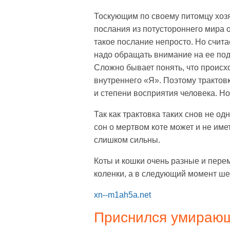
Тоскующим по своему питомцу хозя
послания из потустороннего мира 
такое послание непросто. Но счита
надо обращать внимание на ее подс
Сложно бывает понять, что происхо
внутреннего «Я». Поэтому трактовка
и степени восприятия человека. Но
Так как трактовка таких снов не о
сон о мертвом коте может и не име
слишком сильны.
Коты и кошки очень разные и пере
коленки, а в следующий момент шер
xn--m1ah5a.net
Приснился умирающ