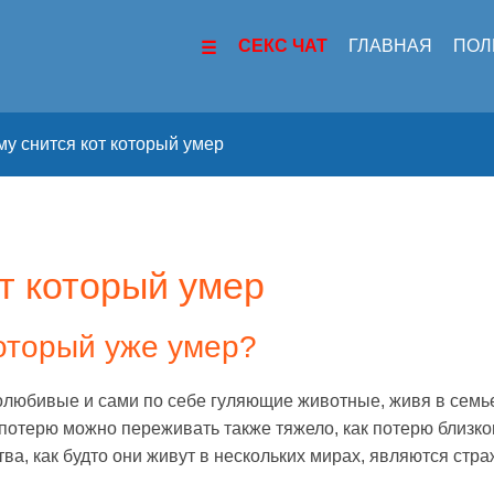
СЕКС ЧАТ
ГЛАВНАЯ
ПОЛ
му снится кот который умер
от который умер
который уже умер?
олюбивые и сами по себе гуляющие животные, живя в семье
 потерю можно переживать также тяжело, как потерю близко
а, как будто они живут в нескольких мирах, являются стра