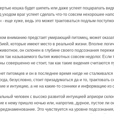
ертью кошка будет шипеть или даже успеет поцарапать вид
ед уходом враг успеет сделать что-то совсем нехорошее на
 - еще хуже, ведь это может трактоваться подлым поступко
отором вниманию предстает умирающий питомец, может оказа
ией, которые имеют место в реальной жизни. Вполне логичн
ивотное, он склонен в глубине своего подсознания пережив
рок так называемого бытия животных совсем недолог. Если т
ы совершенно не стоит, так как такие видения считаются п
нет питомцев и он в последнее время нигде не сталкивался
тогда, безусловно, стоит призадуматься да и то, трактоват
вие и интуицию, а не на какие-то сонники и информацию из с
альный человек с высоко развитой интуицией априори склон
е к нему пришло ночью или, напротив, дурное, пустое ли он
предзнаменование. Это чувствуется на уровне подсознания