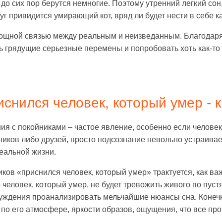
 до сих пор берутся немногие. Поэтому утренний легкий сон,
уг привидится умирающий кот, вряд ли будет нести в себе к
мощной связью между реальным и неизведанным. Благодар
 грядущие серьезные перемены и попробовать хоть как-то п
иснился человек, который умер - к
я с покойниками – частое явление, особенно если человек 
иков либо друзей, просто подсознание невольно устраивае
реальной жизни.
иков «приснился человек, который умер» трактуется, как в
 человек, который умер, не будет тревожить живого по пус
уждения проанализировать мельчайшие нюансы сна. Конечн
по его атмосфере, яркости образов, ощущения, что все про