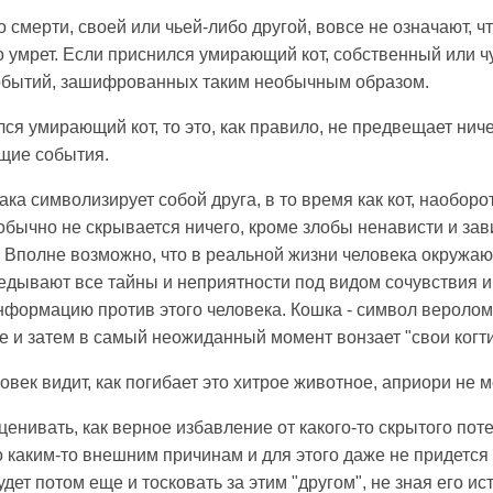
 смерти, своей или чьей-либо другой, вовсе не означают, 
о умрет. Если приснился умирающий кот, собственный или чу
обытий, зашифрованных таким необычным образом.
лся умирающий кот, то это, как правило, не предвещает нич
ущие события.
ака символизирует собой друга, в то время как кот, наоборо
бычно не скрывается ничего, кроме злобы ненависти и завис
 Вполне возможно, что в реальной жизни человека окружаю
дывают все тайны и неприятности под видом сочувствия и 
нформацию против этого человека. Кошка - символ вероломс
е и затем в самый неожиданный момент вонзает "свои когти
овек видит, как погибает это хитрое животное, априори не 
нивать, как верное избавление от какого-то скрытого поте
 каким-то внешним причинам и для этого даже не придется
ет потом еще и тосковать за этим "другом", не зная его ис