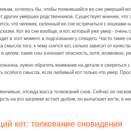
евам, хотелось бы, чтобы появившийся во сне умерший кот
от других умерших родственников. Существует мнение, что
ется, что человек, склонный во сне встречаться с кошками 
казки. Кот во сне вообще, и кот, который уже умер - очен
дит в этот момент. в подсознании у спящего. Часто такие 
 смысла того, к чему снится кот, сильно зависит от качеств
 в целом, такие сны означают опасность, хотя, возможно, у
днозначна, нужно обратить внимание на детали и свериться с
ть особого смысла, если любимый кот только что умер. Про
менчивые, отсюда масса толкований снов. Сейчас он ласко
сть на его загривке встает дыбом, он выпускает когти, и н
ий кот: толкование сновидения