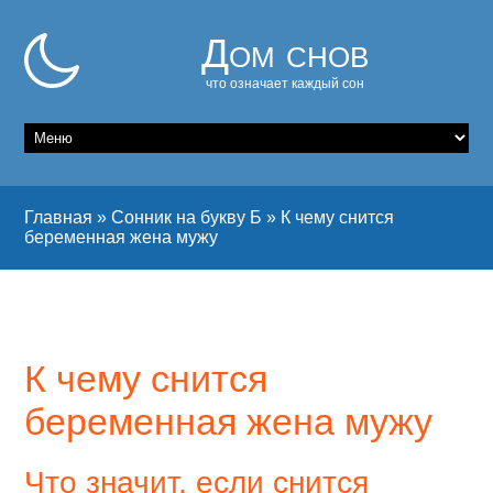
Дом снов
что означает каждый сон
Главная
»
Сонник на букву Б
»
К чему снится
беременная жена мужу
К чему снится
беременная жена мужу
Что значит, если снится