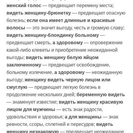
женский голос
— предвещает перемену места;
видеть женщину-брюнетку
— предвещает опасную
болезнь;
если она имеет длинные и красивые
волосы
— это значит выгоду, честь и громкую славу;
видеть женщину-блондинку больному
—
предвещает смерть,
а здоровому
— опровержение
какой-либо клеветы и приобретение неожиданной
выгоды;
видеть женщину белую яйцом
заключенному
— предвещает освобождение,
больному излечение,
а здоровому
— неожиданную
выгоду;
женщину видеть черную лицом или
смуглую
— предвещает легкую болезнь в
продолжение нескольких дней;
беременную видеть
— знаменует известие;
видеть женщину красивую
лицом для мужчины
— есть знак радости,
удовольствия и здоровья;
а для женщины
— знак
ревности, ссоры, сплетней и пересудов;
видеть
женщину незнакомую
— предвещает неожиданное