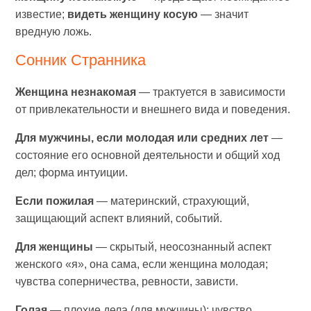
известие;
видеть женщину косую
— значит
вредную ложь.
Сонник Странника
Женщина незнакомая
— трактуется в зависимости
от привлекательности и внешнего вида и поведения.
Для мужчины, если молодая или средних лет
—
состояние его основной деятельности и общий ход
дел; форма интуиции.
Если пожилая
— материнский, страхующий,
защищающий аспект влияний, событий.
Для женщины
— скрытый, неосознанный аспект
женского «я», она сама, если женщина молодая;
чувства соперничества, ревности, зависти.
Голая
— плохие дела (для мужчины); чувство