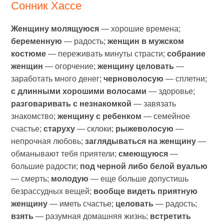
Сонник Хассе
Женщину молящуюся
— хорошие времена;
беременную
— радость;
женщин в мужском
костюме
— переживать минуты страсти;
собрание
женщин
— огорчение;
женщину целовать
—
заработать много денег;
черноволосую
— сплетни;
с длинными хорошими волосами
— здоровье;
разговаривать с незнакомкой
— завязать
знакомство;
женщину с ребенком
— семейное
счастье;
старуху
— склоки;
рыжеволосую
—
непрочная любовь;
заглядываться на женщину
—
обманывают тебя приятели;
смеющуюся
—
большие радости;
под черной либо белой вуалью
— смерть;
молодую
— еще больше допустишь
безрассудных вещей;
вообще видеть приятную
женщину
— иметь счастье;
целовать
— радость;
взять
— разумная домашняя жизнь;
встретить