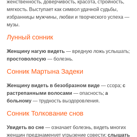
женственность, доверчивость, красота, стройность,
мягкость. Выступает как символ удачной судьбы,
избранницы мужчины, любви и творческого успеха —
музы.
Лунный сонник
Женщину нагую видеть
— вредную ложь услышать;
простоволосую
— болезнь.
Сонник Мартына Задеки
Женщину видеть в безобразном виде
— ссора;
с
растрепанными волосами
— опасность;
а
больному
— трудность выздоровления.
Сонник Толкование снов
Увидеть во сне
— означает болезнь, видеть многих
женщин предзнаменует угрызение совести;
слышать