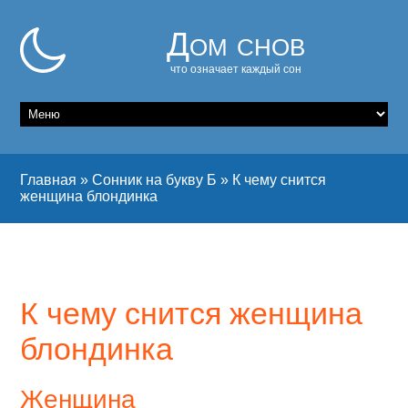
Дом снов
что означает каждый сон
Главная
»
Сонник на букву Б
»
К чему снится
женщина блондинка
К чему снится женщина
блондинка
Женщина