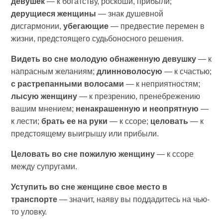
девушек
— к богатству, роскоши, прибыли;
дерущиеся женщины
— знак душевной
дисгармонии,
убегающие
— предвестие перемен в
жизни, предстоящего судьбоносного решения.
Видеть во сне молодую обнаженную девушку
— к
напрасным желаниям;
длинноволосую
— к счастью;
с растрепанными волосами
— к неприятностям;
лысую женщину
— к презрению, пренебрежению
вашим мнением;
ненакрашенную и неопрятную
—
к лести;
брать ее на руки
— к ссоре;
целовать
— к
предстоящему выигрышу или прибыли.
Целовать во сне пожилую женщину
— к ссоре
между супругами.
Уступить во сне женщине свое место в
транспорте
— значит, наяву вы поддадитесь на чью-
то уловку.