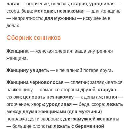
нагая
— огорчение, болезнь;
старая, уродливая
—
ссора, беда;
молодая, незнакомая
— для женщины
— неприятность;
для мужчины
— искушение в
делах.
Сборник сонников
Женщина
— женская энергия; ваша внутренняя
женщина.
Женщину увидеть
— к печальной потере друга.
Женщина черноволосая
— сплетни; заглядываться
на женщину — обман со стороны друзей;
старуха
—
склоки;
целовать незнакомку
— к деньгам;
нагая
—
огорчение, хворь;
уродливая
— беда, ссора;
лежать
между двумя женщинами (для мужчины)
—
поправка дел и здоровья;
для замужней женщины
— большие хлопоты;
лежать с беременной