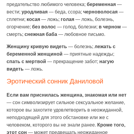
предательство любимого человека;
беременная
—
вести;
уродливая
— беда, ссора;
черноволосая
—
сплетни;
косая
— ложь;
голая
— ложь, болезнь,
огорчение;
без волос
— голод, болезни;
в черном
—
смерть;
снежная баба
— любовное письмо.
Женщину кривую видеть
— болезнь;
лежать с
беременной женщиной
— приятные надежды;
спать с мертвой
— прекращение забот;
нагую
видеть
— ложь.
Эротический сонник Даниловой
Если вам приснилась женщина, знакомая или нет
— сон символизирует сильное сексуальное желание,
которое вы захотите удовлетворить в неожиданной,
неподходящей для этого обстановке или же с
человеком, которого вы не знали ранее.
Кроме того,
этот сон
— может предвещать неожиданное