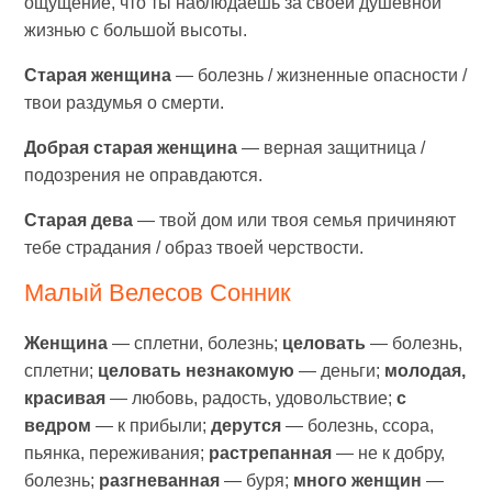
ощущение, что ты наблюдаешь за своей душевной
жизнью с большой высоты.
Старая женщина
— болезнь / жизненные опасности /
твои раздумья о смерти.
Добрая старая женщина
— верная защитница /
подозрения не оправдаются.
Старая дева
— твой дом или твоя семья причиняют
тебе страдания / образ твоей черствости.
Малый Велесов Сонник
Женщина
— сплетни, болезнь;
целовать
— болезнь,
сплетни;
целовать незнакомую
— деньги;
молодая,
красивая
— любовь, радость, удовольствие;
с
ведром
— к прибыли;
дерутся
— болезнь, ссора,
пьянка, переживания;
растрепанная
— не к добру,
болезнь;
разгневанная
— буря;
много женщин
—