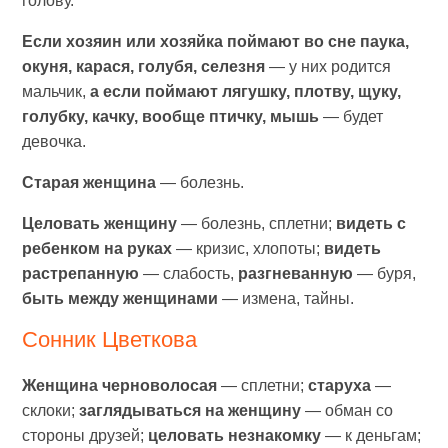
голову.
Если хозяин или хозяйка поймают во сне паука,
окуня, карася, голубя, селезня
— у них родится
мальчик,
а если поймают лягушку, плотву, щуку,
голубку, качку, вообще птичку, мышь
— будет
девочка.
Старая женщина
— болезнь.
Целовать женщину
— болезнь, сплетни;
видеть с
ребенком на руках
— кризис, хлопоты;
видеть
растрепанную
— слабость,
разгневанную
— буря,
быть между женщинами
— измена, тайны.
Сонник Цветкова
Женщина черноволосая
— сплетни;
старуха
—
склоки;
заглядываться на женщину
— обман со
стороны друзей;
целовать незнакомку
— к деньгам;