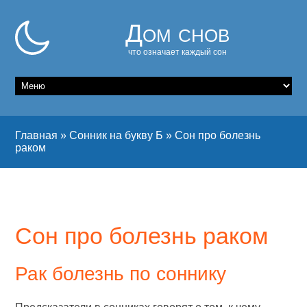
Дом снов
что означает каждый сон
Главная
»
Сонник на букву Б
»
Сон про болезнь
раком
Сон про болезнь раком
Рак болезнь по соннику