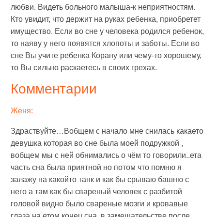
любви. Видеть больного малыша-к неприятностям.
Кто увидит, что держит на руках ребенка, приобретет
имущество. Если во сне у человека родился ребенок,
то наяву у него появятся хлопоты и заботы. Если во
сне Вы учите ребенка Корану или чему-то хорошему,
то Вы сильно раскаетесь в своих грехах.
Комментарии
Женя:
Здраствуйте…Вобщем с начало мне снилась какаето
девушка которая во сне была моей подружкой ,
вобщем мы с ней обнимались о чём то говорили..ета
часть сна была приятной но потом что помню я
залажу на какойто танк и как бы срываю башню с
него а там как бы свареный человек с разбитой
головой видно было свареные мозги и кровавые
глаза на етом конец сна, в замешательстве после