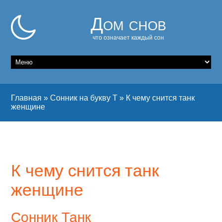
Дом снов
что означает каждый сон
Главная
»
Сонник на букву Т
»
К чему снится танк
женщине
К чему снится танк
женщине
Сонник Танк